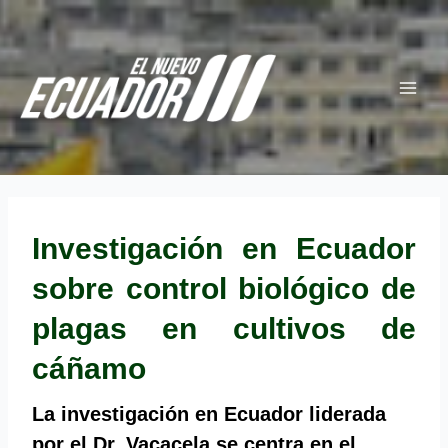
Ir
Navegación
Main
al
de
Menu
contenido
entradas
Investigación en Ecuador
sobre control biológico de
plagas en cultivos de
cáñamo
La investigación en Ecuador liderada
por el Dr. Vacacela se centra en el