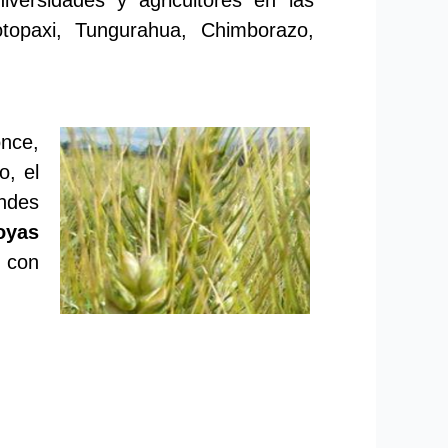
otopaxi, Tungurahua, Chimborazo,
once,
o, el
ndes
oyas
con