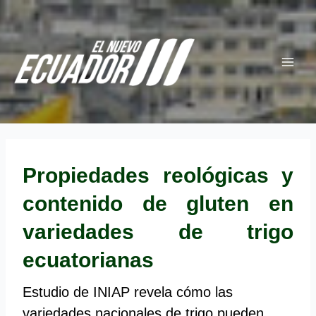
Ir
Navegación
Main
al
de
Menu
contenido
entradas
Propiedades reológicas y
contenido de gluten en
variedades de trigo
ecuatorianas
Estudio de INIAP revela cómo las
variedades nacionales de trigo pueden