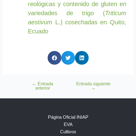
reológicas y contenido de gluten en
variedades de trigo (
Triticum
aestivum
L.) cosechadas en Quito,
Ecuado
←
Entrada
Entrada siguiente
anterior
→
Página Oficial INIAP
EVA
Cultivos