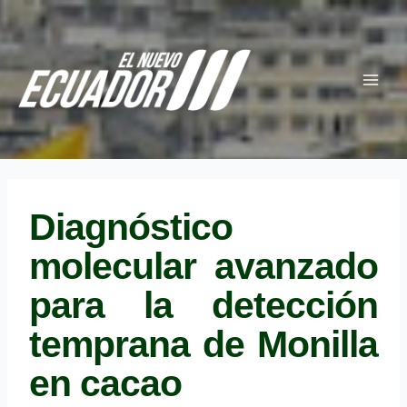
Ir
Navegación
Main
al
de
Menu
contenido
entradas
Diagnóstico
molecular avanzado
para la detección
temprana de Monilla
en cacao