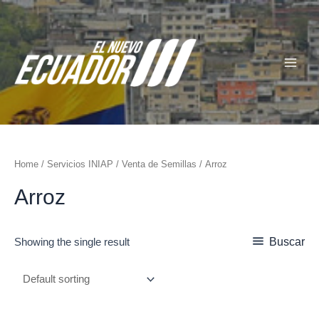
Ir
Main
al
Menu
contenido
Home
/
Servicios INIAP
/
Venta de Semillas
/ Arroz
Arroz
Buscar
Showing the single result