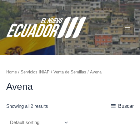
Ir
Main
al
Menu
contenido
Home
/
Servicios INIAP
/
Venta de Semillas
/ Avena
Avena
Buscar
Showing all 2 results