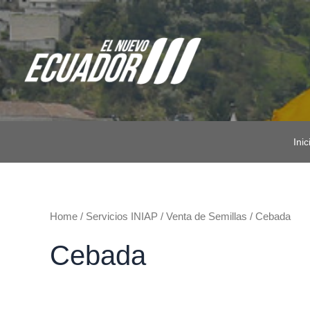
Ir
al
contenido
Inic
Home
/
Servicios INIAP
/
Venta de Semillas
/ Cebada
Cebada