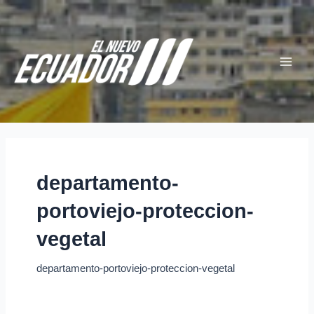
Ir
Main
al
Menu
contenido
departamento-
portoviejo-proteccion-
vegetal
departamento-portoviejo-proteccion-vegetal