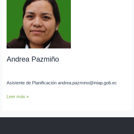
Pazmiño
Andrea Pazmiño
admin
Asistente de Planificación andrea.pazmino@iniap.gob.ec
Leer más »