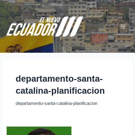
Ir
Main
al
Menu
contenido
departamento-santa-
catalina-planificacion
departamento-santa-catalina-planificacion
Andrea