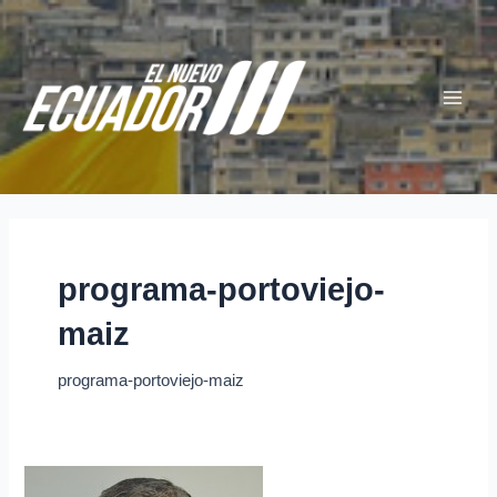
Ir
Main
al
Menu
contenido
programa-portoviejo-
maiz
programa-portoviejo-maiz
Ricardo