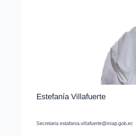
Estefanía Villafuerte
Mayra Merchán
Secretaria estafania.villafuerte@iniap.gob.ec