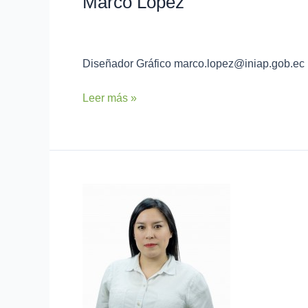
Marco López
admin
Diseñador Gráfico marco.lopez@iniap.gob.ec
Leer más »
Diana
Maldonado