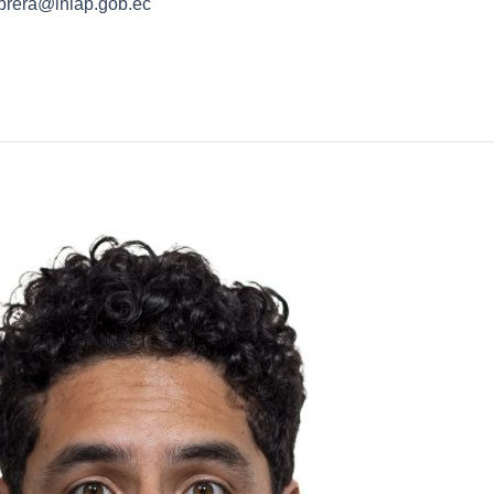
brera@iniap.gob.ec