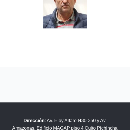
Dirección
: Av. Eloy Alfaro N30-350 y Av.
Amazonas. Edificio MAGAP piso 4 Quito Pichincha