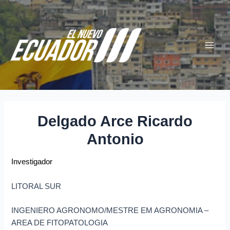
Ir
Navegación
Main
al
de
Menu
contenido
entradas
Delgado Arce Ricardo
Antonio
Investigador
LITORAL SUR
INGENIERO AGRONOMO/MESTRE EM AGRONOMIA –
AREA DE FITOPATOLOGIA