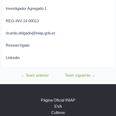
Investigador Agregado 1
REG-INV-14-00013
ricardo.delgado@iniap.gob.ec
Researchgate
Linkedin
←
Team anterior
Team siguiente
→
Página Oficial INIAP
EVA
Cultivos