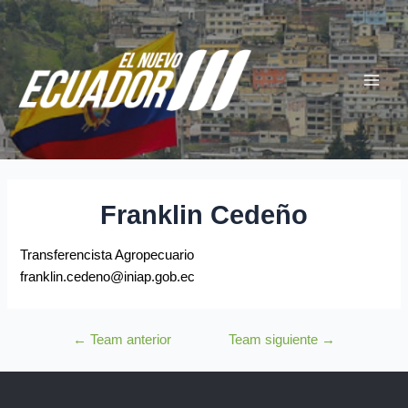
Ir
Navegación
Main
al
de
Menu
contenido
entradas
Franklin Cedeño
Transferencista Agropecuario
franklin.cedeno@iniap.gob.ec
←
Team anterior
Team siguiente
→