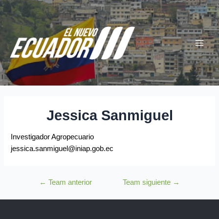
Ir
Navegación
Main
al
de
Menu
contenido
entradas
Jessica Sanmiguel
Investigador Agropecuario
jessica.sanmiguel@iniap.gob.ec
←
Team anterior
Team siguiente
→