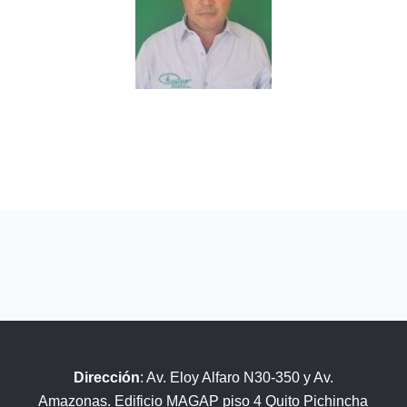
Dirección
: Av. Eloy Alfaro N30-350 y Av.
Amazonas. Edificio MAGAP piso 4 Quito Pichincha