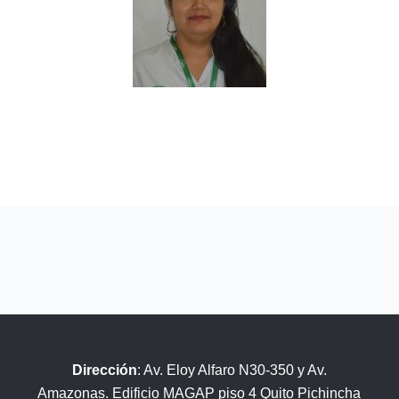
Dirección
: Av. Eloy Alfaro N30-350 y Av.
Amazonas. Edificio MAGAP piso 4 Quito Pichincha