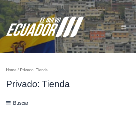
Ir
Main
al
Menu
contenido
Home
/ Privado: Tienda
Privado: Tienda
Buscar