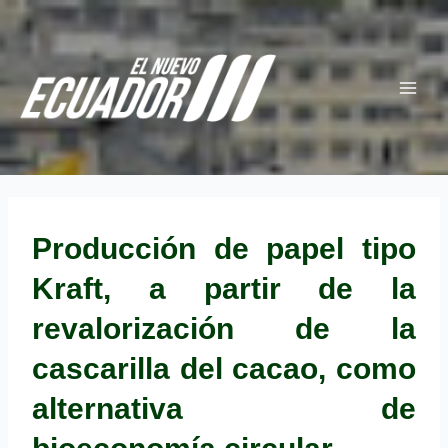
Ir
Navegación
Main
al
de
Menu
contenido
entradas
Producción de papel tipo
Kraft, a partir de la
revalorización de la
cascarilla del cacao, como
alternativa de