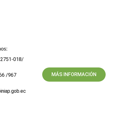
os:​
5 2751-018/
MÁS INFORMACIÓN
66 /967
@iniap.gob.ec