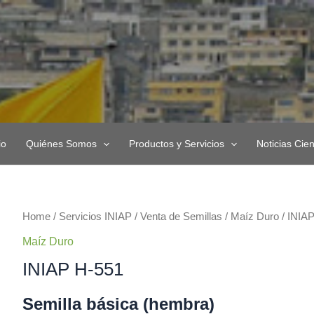
io
Quiénes Somos
Productos y Servicios
Noticias Cien
INIAP
Home
/
Servicios INIAP
/
Venta de Semillas
/
Maíz Duro
/ INIA
H-
Maíz Duro
551
INIAP H-551
quantity
Semilla básica (hembra)