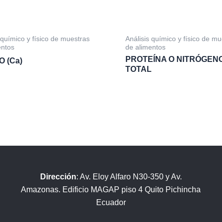
 químico y físico de muestras
Análisis químico y físico de m
entos
de alimentos
PROTEÍNA O NITRÓGEN
O (Ca)
TOTAL
Dirección
: Av. Eloy Alfaro N30-350 y Av.
Amazonas. Edificio MAGAP piso 4 Quito Pichincha
Ecuador