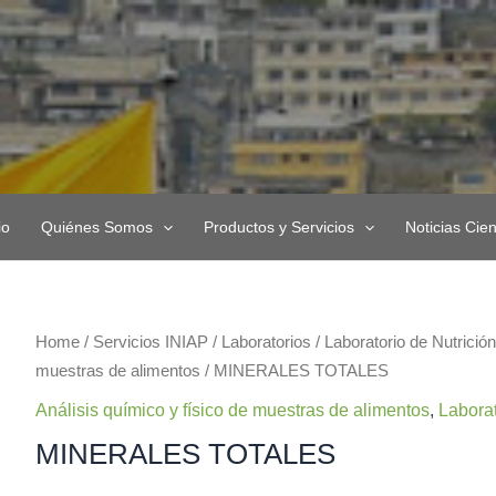
io
Quiénes Somos
Productos y Servicios
Noticias Cien
MINERALES
Home
/
Servicios INIAP
/
Laboratorios
/
Laboratorio de Nutrició
TOTALES
muestras de alimentos
/ MINERALES TOTALES
quantity
Análisis químico y físico de muestras de alimentos
,
Laborat
MINERALES TOTALES