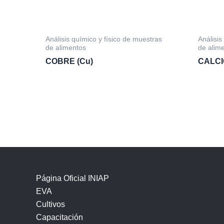
Análisis químico y físico de muestras
Análisis
de alimentos
de alim
COBRE (Cu)
CALCI
Página Oficial INIAP
EVA
Cultivos
Capacitación