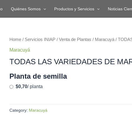
io
Quiénes Somos
Productos y Servicios
Noticias Cien
TODAS
Home
/
Servicios INIAP
/
Venta de Plantas
/
Maracuyá
/ TODA
LAS
Maracuyá
VARIEDADES
TODAS LAS VARIEDADES DE MA
DE
MARACUYÁ
Planta de semilla
quantity
$0,70
/ planta
Category:
Maracuyá