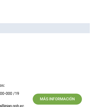
os:
700-000 /19
MÁS INFORMACIÓN
a@iniap.gob.ec