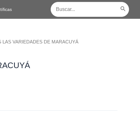
Buscar
tíficas
por:
S LAS VARIEDADES DE MARACUYÁ
RACUYÁ