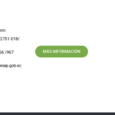
os:​
5 2751-018/
MÁS INFORMACIÓN
66 /967
@iniap.gob.ec