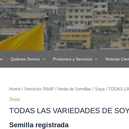
io
Quiénes Somos
Productos y Servicios
Noticias Cien
TODAS
Home
/
Servicios INIAP
/
Venta de Semillas
/
Soya
/ TODAS L
LAS
Soya
VARIEDADES
TODAS LAS VARIEDADES DE SO
DE
SOYA
Semilla registrada
quantity