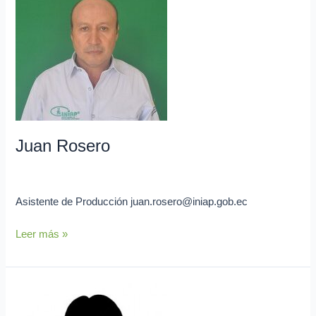
Juan
Rosero
Juan Rosero
admin
Asistente de Producción juan.rosero@iniap.gob.ec
Leer más »
John
Vera