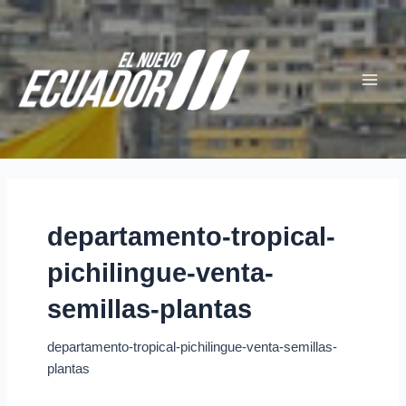
Ir
Main
al
Menu
contenido
departamento-tropical-
pichilingue-venta-
semillas-plantas
departamento-tropical-pichilingue-venta-semillas-
plantas