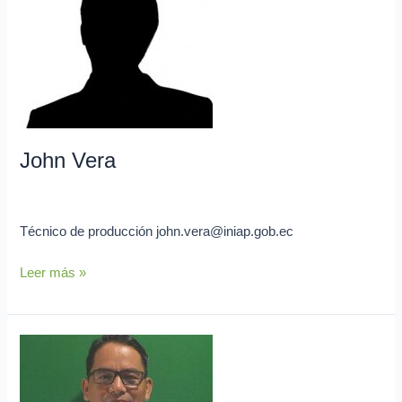
John Vera
admin
Técnico de producción john.vera@iniap.gob.ec
Leer más »
Paúl
Villavicencio