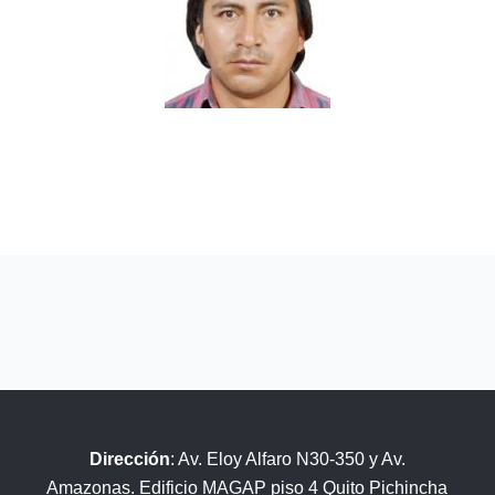
Dirección
: Av. Eloy Alfaro N30-350 y Av.
Amazonas. Edificio MAGAP piso 4 Quito Pichincha