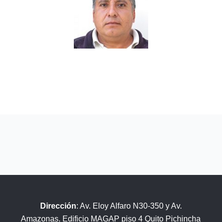
Dirección
: Av. Eloy Alfaro N30-350 y Av.
Amazonas. Edificio MAGAP piso 4 Quito Pichincha