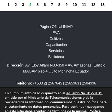
1
2
3
4
5
6
7
8
9
10
11
12
13
Página Oficial INIAP
EVA
Cultivos
Capacitación
Servicios
Biblioteca
Dirección
: Av. Eloy Alfaro N30-350 y Av. Amazonas. Edificio
MAGAP piso 4 Quito Pichincha Ecuador
Teléfono:
(+593 2) 2567645 | 2565963 | 2504996
En cumplimiento de lo dispuesto en el
Acuerdo No. 012-2019
,
iniap@iniap.gob.ec
emitido por el Ministerio de Telecomunicaciones y de la
Sociedad de la Información, comunicamos nuestra política para
el tratamiento de datos personales. Para continuar navegando
en este sitio debe aceptar los términos de la misma.
Política