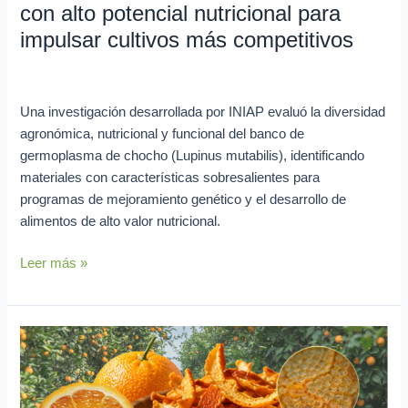
con alto potencial nutricional para
impulsar cultivos más competitivos
Investigación en curso
/
Lya Vera
Una investigación desarrollada por INIAP evaluó la diversidad
agronómica, nutricional y funcional del banco de
germoplasma de chocho (Lupinus mutabilis), identificando
materiales con características sobresalientes para
programas de mejoramiento genético y el desarrollo de
alimentos de alto valor nutricional.
Leer más »
Cáscaras
de
naranja:
de