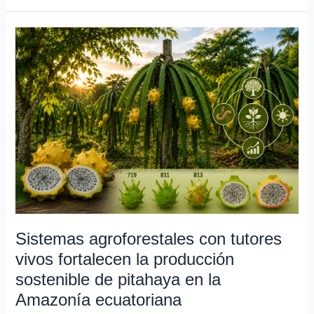
Sistemas
agroforestales
con
tutores
vivos
fortalecen
la
producción
sostenible
de
pitahaya
en
Sistemas agroforestales con tutores
la
Amazonía
vivos fortalecen la producción
ecuatoriana
sostenible de pitahaya en la
Amazonía ecuatoriana