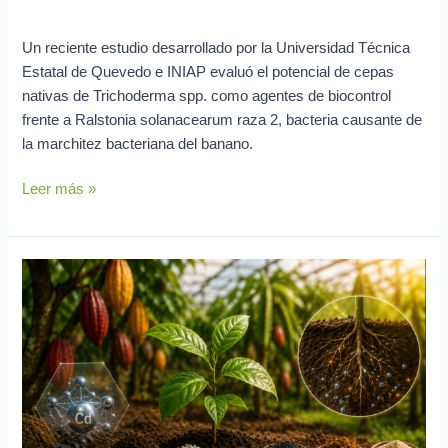
Investigación en curso
/
Lya Vera
Un reciente estudio desarrollado por la Universidad Técnica
Estatal de Quevedo e INIAP evaluó el potencial de cepas
nativas de Trichoderma spp. como agentes de biocontrol
frente a Ralstonia solanacearum raza 2, bacteria causante de
la marchitez bacteriana del banano.
Leer más »
Enmiendas
carbonosas
reducen
la
acumulación
de
cadmio
en