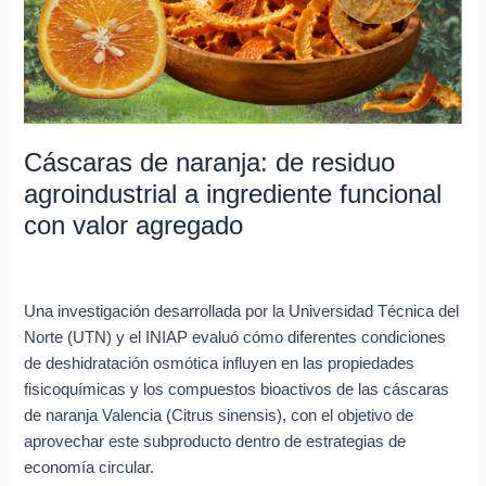
residuo
agroindustrial
a
ingrediente
funcional
con
Cáscaras de naranja: de residuo
valor
agroindustrial a ingrediente funcional
agregado
con valor agregado
Investigación en curso
/
Lya Vera
Una investigación desarrollada por la Universidad Técnica del
Norte (UTN) y el INIAP evaluó cómo diferentes condiciones
de deshidratación osmótica influyen en las propiedades
fisicoquímicas y los compuestos bioactivos de las cáscaras
de naranja Valencia (Citrus sinensis), con el objetivo de
aprovechar este subproducto dentro de estrategias de
economía circular.