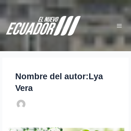
Ir
Paginación
Main
al
de
Menu
contenido
entradas
Nombre del autor:Lya
Vera
Nanopartículas