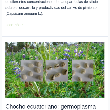
de diferentes concentraciones de nanopartículas de silicio
sobre el desarrollo y productividad del cultivo de pimiento
(Capsicum annuum L.).
Leer más »
Chocho
ecuatoriano:
germoplasma
con
alto
potencial
nutricional
para
impulsar
cultivos
más
Chocho ecuatoriano: germoplasma
competitivos