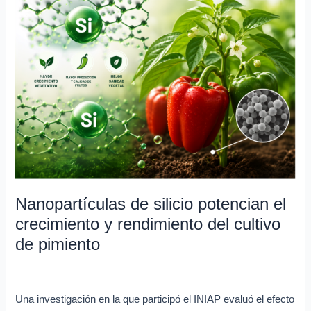
de
silicio
potencian
el
crecimiento
y
rendimiento
del
cultivo
de
pimiento
Nanopartículas de silicio potencian el
crecimiento y rendimiento del cultivo
de pimiento
Investigación en curso
/
Lya Vera
Una investigación en la que participó el INIAP evaluó el efecto