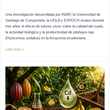
Investigación en curso
/
Lya Vera
Una investigación desarrollada por INIAP, la Universidad de
Santiago de Compostela, la UDLA y ESPOCH evaluó durante
tres años el efecto de tutores vivos sobre la calidad del suelo,
la actividad biológica y la productividad de pitahaya roja
(Hylocereus undatus) en la Amazonía ecuatoriana.
Leer más »
Microorganismos
y
extractos
de
frutas
reducen
cadmio