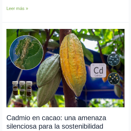
Leer más »
Cadmio
en
cacao:
una
amenaza
silenciosa
para
la
sostenibilidad
económica
de
productores
Cadmio en cacao: una amenaza
en
la
silenciosa para la sostenibilidad
costa