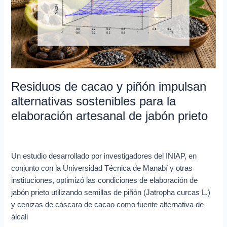
piñón
impulsan
alternativas
sostenibles
para
la
elaboración
Residuos de cacao y piñón impulsan
artesanal
alternativas sostenibles para la
de
elaboración artesanal de jabón prieto
jabón
prieto
Investigación en curso
/
Lya Vera
Un estudio desarrollado por investigadores del INIAP, en
conjunto con la Universidad Técnica de Manabí y otras
instituciones, optimizó las condiciones de elaboración de
jabón prieto utilizando semillas de piñón (Jatropha curcas L.)
y cenizas de cáscara de cacao como fuente alternativa de
álcali