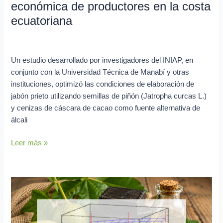
económica de productores en la costa
ecuatoriana
ecuatoriana
Investigación en curso
/
Lya Vera
Un estudio desarrollado por investigadores del INIAP, en
conjunto con la Universidad Técnica de Manabí y otras
instituciones, optimizó las condiciones de elaboración de
jabón prieto utilizando semillas de piñón (Jatropha curcas L.)
y cenizas de cáscara de cacao como fuente alternativa de
álcali
Leer más »
Residuos
de
cacao
y