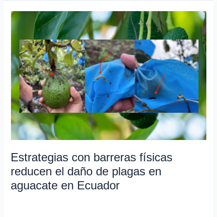
Estrategias
con
barreras
físicas
reducen
el
daño
de
plagas
en
aguacate
en
Estrategias con barreras físicas
Ecuador
reducen el daño de plagas en
aguacate en Ecuador
Investigación en curso
/
Lya Vera