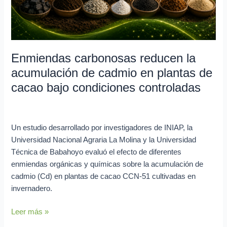
plantas
de
cacao
bajo
Enmiendas carbonosas reducen la
condiciones
controladas
acumulación de cadmio en plantas de
cacao bajo condiciones controladas
Investigación en curso
/
Lya Vera
Un estudio desarrollado por investigadores de INIAP, la
Universidad Nacional Agraria La Molina y la Universidad
Técnica de Babahoyo evaluó el efecto de diferentes
enmiendas orgánicas y químicas sobre la acumulación de
cadmio (Cd) en plantas de cacao CCN-51 cultivadas en
invernadero.
Leer más »