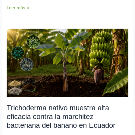
Leer más »
Trichoderma
nativo
muestra
alta
eficacia
contra
la
marchitez
bacteriana
del
banano
Trichoderma nativo muestra alta
en
eficacia contra la marchitez
Ecuador
bacteriana del banano en Ecuador